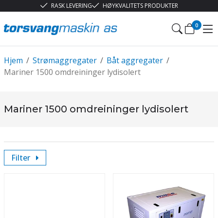
RASK LEVERING
HØYKVALITETS PRODUKTER
0
Hjem
/
Strømaggregater
/
Båt aggregater
/
Mariner 1500 omdreininger lydisolert
Mariner 1500 omdreininger lydisolert
Filter