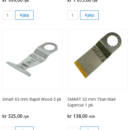
kr 999,00
kr 1 075,00
/pk.
/pk
Kjøp
Kjøp
Smart 63 mm Rapid Wood 3 pk
SMART 32 mm Titan blad
Supercut 1 pk.
kr 325,00
kr 138,00
/pk
/stk