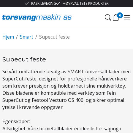
RASK LEVERING
HØYKVALITETS PRODUKTER
0
Hjem
/
Smart
/
Supecut feste
Supecut feste
Se vårt omfattende utvalg av SMART universalblader med
SuperCut-feste, designet for profesjonelle håndverkere
som krever presisjon og holdbarhet i sine multiverktøy.
Disse bladene er kompatible med verktøy som Fein
SuperCut og Festool Vecturo OS 400, og sikrer optimal
ytelse i krevende oppgaver.
Egenskaper:
Allsidighet: Våre bi-metallblader er ideelle for saging i