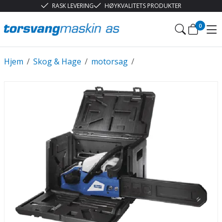
RASK LEVERING
HØYKVALITETS PRODUKTER
0
Hjem
/
Skog & Hage
/
motorsag
/