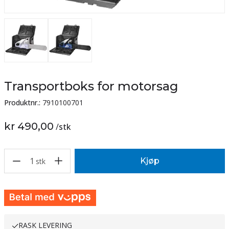
Transportboks for motorsag
Produktnr.:
7910100701
kr 490,00
/
stk
1
Kjøp
stk
RASK LEVERING