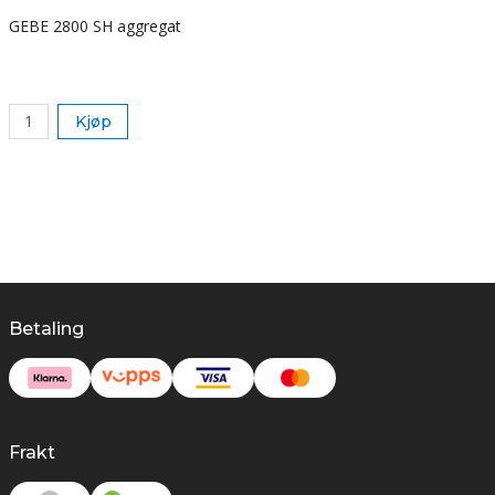
GEBE 2800 SH aggregat
S
k
Kjøp
Betaling
Frakt