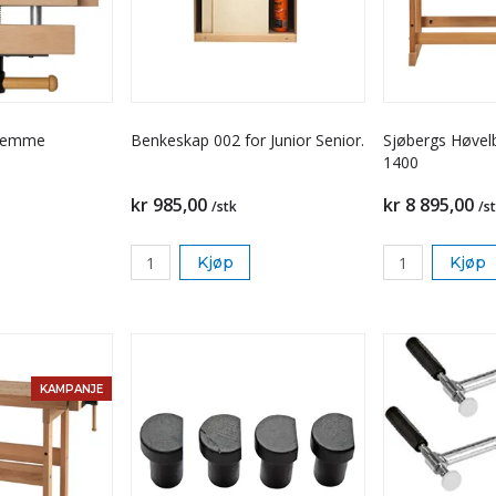
Klemme
Benkeskap 002 for Junior Senior.
Sjøbergs Høvel
1400
kr 985,00
kr 8 895,00
/stk
/s
Kjøp
Kjøp
KAMPANJE