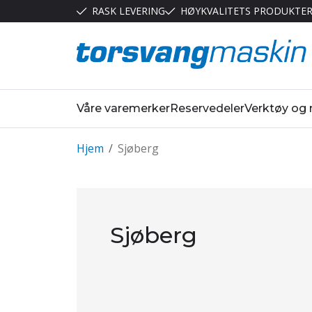
RASK LEVERING
HØYKVALITETS PRODUKTE
Våre varemerker
Reservedeler
Verktøy og
Hjem
/
Sjøberg
Sjøberg