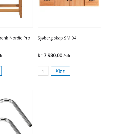
benk Nordic Pro
Sjøberg skap SM 04
kr 7 980,00
tk
/stk
Kjøp