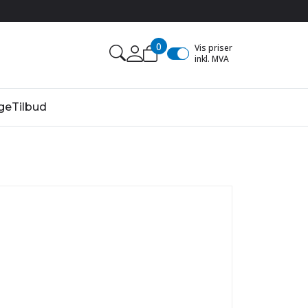
0
Vis priser
inkl. MVA
ge
Tilbud