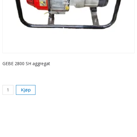
GEBE 2800 SH aggregat
S
k
Kjøp