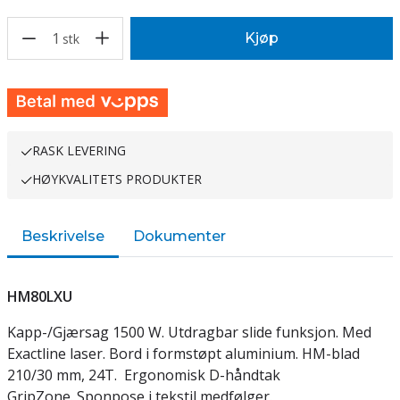
1
Kjøp
stk
RASK LEVERING
HØYKVALITETS PRODUKTER
Beskrivelse
Dokumenter
HM80LXU
Kapp-/Gjærsag 1500 W. Utdragbar slide funksjon. Med
Exactline laser. Bord i formstøpt aluminium. HM-blad
210/30 mm, 24T. Ergonomisk D-håndtak
GripZone. Sponpose i tekstil medfølger.