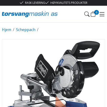
RASK LEVERING
HØYKVALITETS PRODUKTER
0
Hjem
/
Scheppach
/