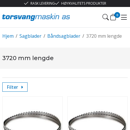
RASK LEVERING
HØYKVALITETS PRODUKTER
0
Hjem
/
Sagblader
/
Båndsagblader
/
3720 mm lengde
3720 mm lengde
Filter