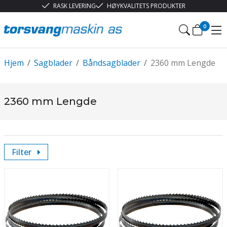
RASK LEVERING
HØYKVALITETS PRODUKTER
0
Hjem
/
Sagblader
/
Båndsagblader
/
2360 mm Lengde
2360 mm Lengde
Filter