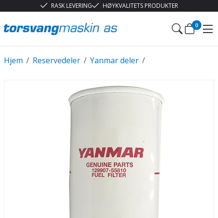
RASK LEVERING
HØYKVALITETS PRODUKTER
0
Hjem
/
Reservedeler
/
Yanmar deler
/