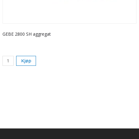
GEBE 2800 SH aggregat
S
k
Kjøp