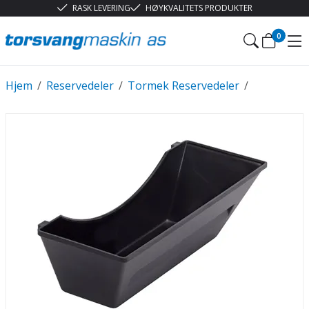
RASK LEVERING
HØYKVALITETS PRODUKTER
0
Hjem
/
Reservedeler
/
Tormek Reservedeler
/