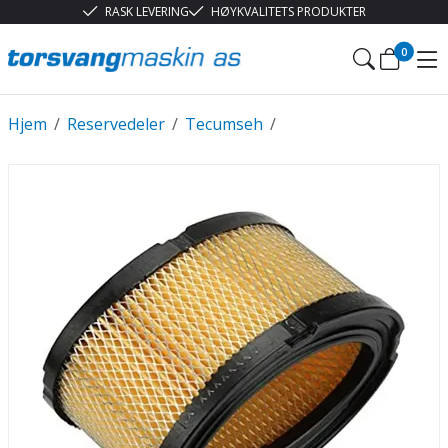
RASK LEVERING
HØYKVALITETS PRODUKTER
0
Hjem
/
Reservedeler
/
Tecumseh
/