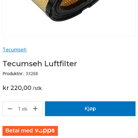
Tecumseh
Tecumseh Luftfilter
Produktnr.:
33268
kr 220,00
/
stk
1
Kjøp
stk