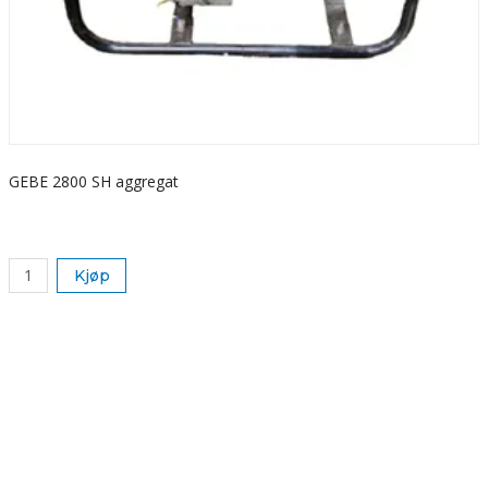
GEBE 2800 SH aggregat
S
k
Kjøp