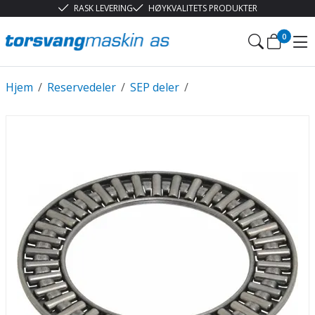
RASK LEVERING
HØYKVALITETS PRODUKTER
0
Hjem
/
Reservedeler
/
SEP deler
/