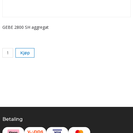
GEBE 2800 SH aggregat
S
k
Kjøp
Betaling