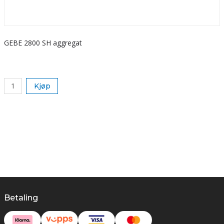
GEBE 2800 SH aggregat
S
k
Kjøp
Betaling