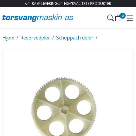
RASK LEVERING
HØYKVALITETS PRODUKTER
0
Hjem
/
Reservedeler
/
Scheppach deler
/