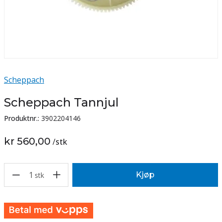
Scheppach
Scheppach Tannjul
Produktnr.:
3902204146
kr 560,00
/
stk
1
Kjøp
stk