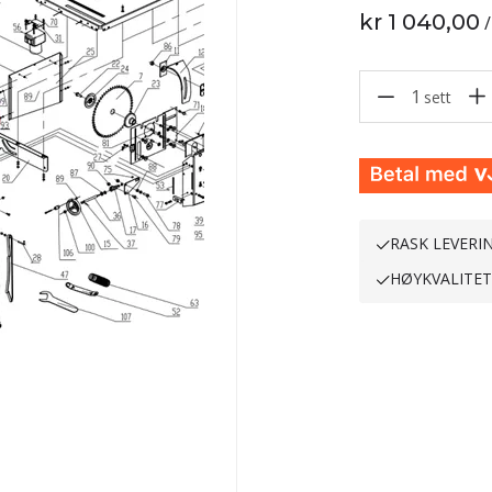
kr 1 040,00
/
1
sett
RASK LEVERI
HØYKVALITE