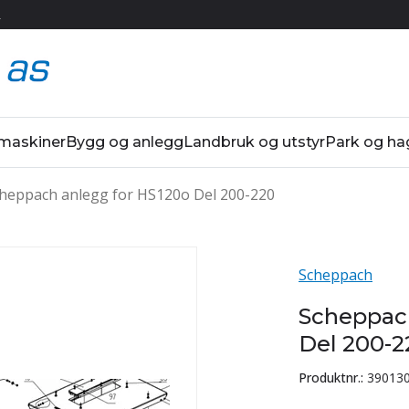
R
 maskiner
Bygg og anlegg
Landbruk og utstyr
Park og ha
heppach anlegg for HS120o Del 200-220
Scheppach
Scheppach
Del 200-2
Produktnr.:
39013