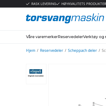
RASK LEVERING
HØYKVALITETS PRODUKTE
Våre varemerker
Reservedeler
Verktøy og
Hjem
/
Reservedeler
/
Scheppach deler
/
Sc