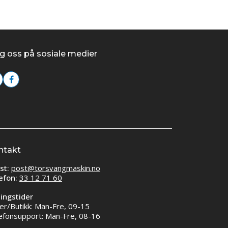
g oss på sosiale medier
ntakt
st:
post@torsvangmaskin.no
efon:
33 12 71 60
ingstider
er/Butikk: Man-Fre, 09-15
efonsupport: Man-Fre, 08-16