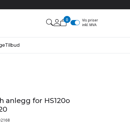
0
Vis priser
inkl. MVA
ge
Tilbud
 anlegg for HS120o
20
02168