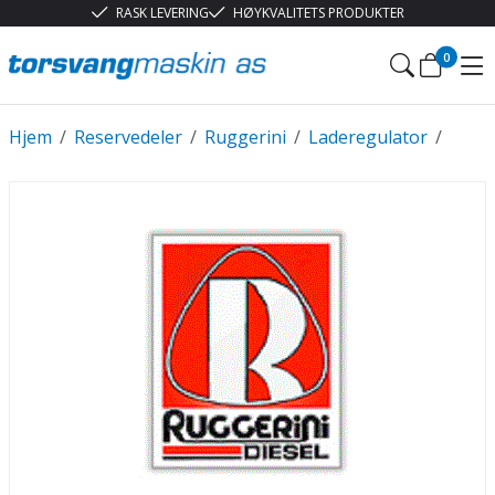
RASK LEVERING
HØYKVALITETS PRODUKTER
0
Hjem
/
Reservedeler
/
Ruggerini
/
Laderegulator
/