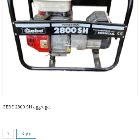
GEBE 2800 SH aggregat
S
k
Kjøp