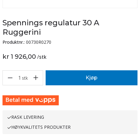
Spennings regulatur 30 A
Ruggerini
Produktnr.:
00730R0270
kr 1 926,00
/
stk
1
Kjøp
stk
RASK LEVERING
HØYKVALITETS PRODUKTER