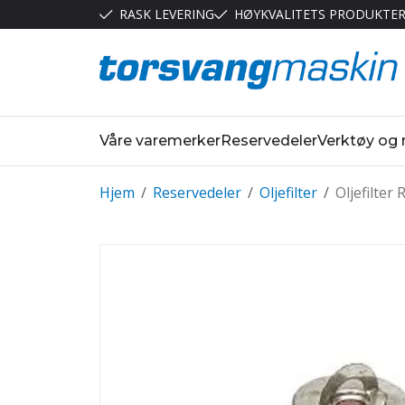
RASK LEVERING
HØYKVALITETS PRODUKTE
Våre varemerker
Reservedeler
Verktøy og
Hjem
/
Reservedeler
/
Oljefilter
/
Oljefilter