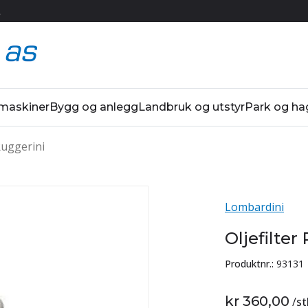
R
 maskiner
Bygg og anlegg
Landbruk og utstyr
Park og ha
 Ruggerini
Lombardini
Oljefilter
Produktnr.:
93131
kr 360,00
/
st