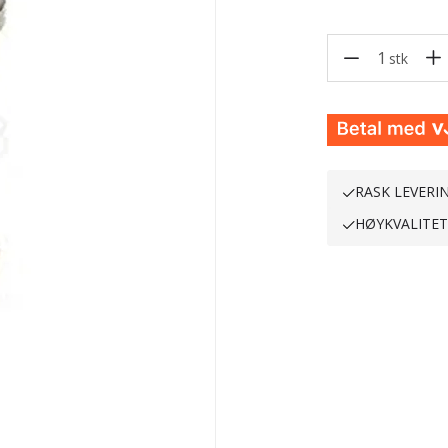
1
stk
RASK LEVERI
HØYKVALITE