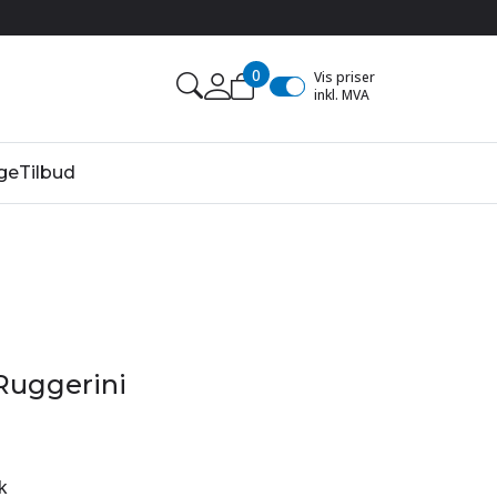
0
Vis priser
inkl. MVA
ge
Tilbud
 Ruggerini
k