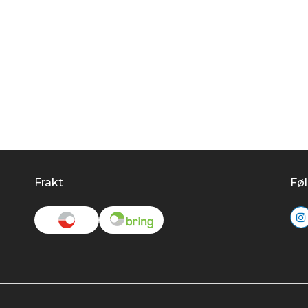
Frakt
Føl