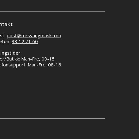
ntakt
st:
post@torsvangmaskin.no
efon:
33 12 71 60
ingstider
er/Butikk: Man-Fre, 09-15
efonsupport: Man-Fre, 08-16