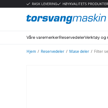
RASK LEVERING
HØYKVALITETS PRODUKTE
Våre varemerker
Reservedeler
Verktøy og
Hjem
/
Reservedeler
/
Mase deler
/
Filter se