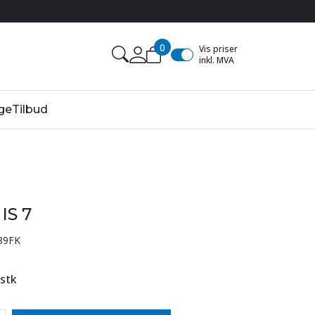
0
Vis priser
inkl. MVA
ge
Tilbud
 IS 7
89FK
stk