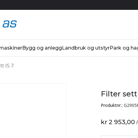
R
 maskiner
Bygg og anlegg
Landbruk og utstyr
Park og ha
tt IS 7
Filter sett
Produktnr.:
G2905
kr 2 953,00
/