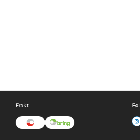
Frakt
Føl