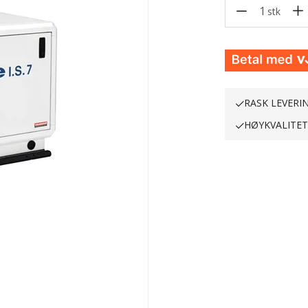
1
stk
RASK LEVERI
HØYKVALITE