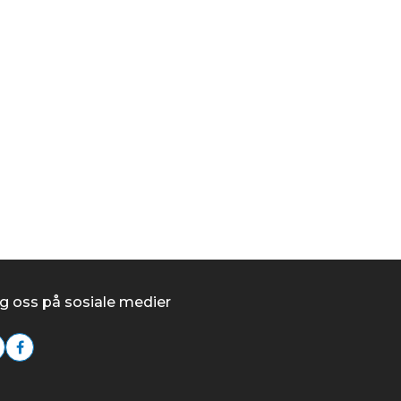
kr 2 495,00
/stk
Kjøp
g oss på sosiale medier