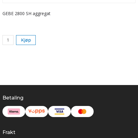
GEBE 2800 SH aggregat
S
k
Kjøp
Betaling
Frakt