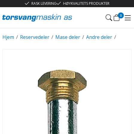
RASK LEVERING
HØYKVALITETS PRODUKTER
0
Hjem
/
Reservedeler
/
Mase deler
/
Andre deler
/