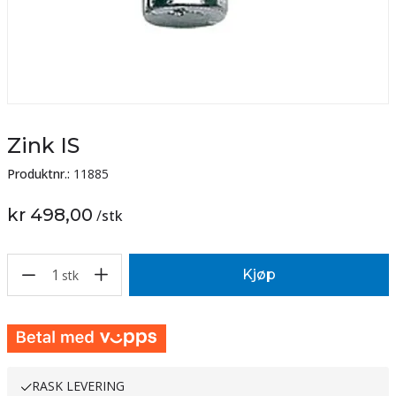
Zink IS
Produktnr.:
11885
kr 498,00
/
stk
1
Kjøp
stk
RASK LEVERING