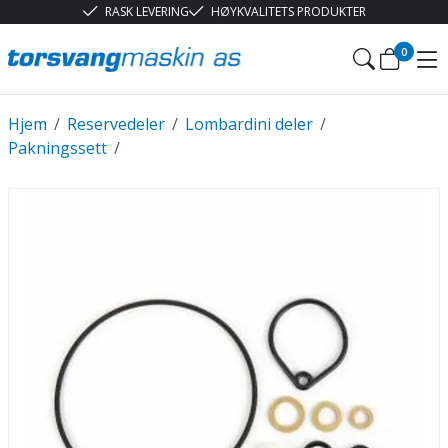
RASK LEVERING
HØYKVALITETS PRODUKTER
0
Hjem
/
Reservedeler
/
Lombardini deler
/
Pakningssett
/