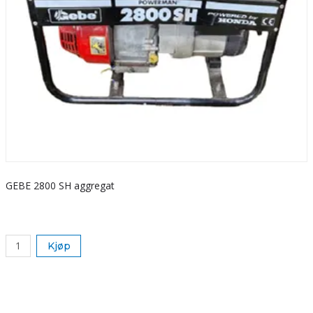
GEBE 2800 SH aggregat
S
k
Kjøp