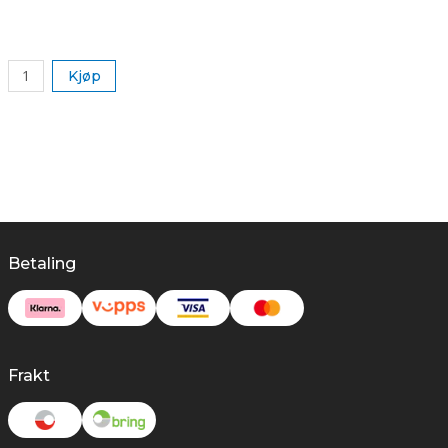
k
Kjøp
Betaling
Frakt