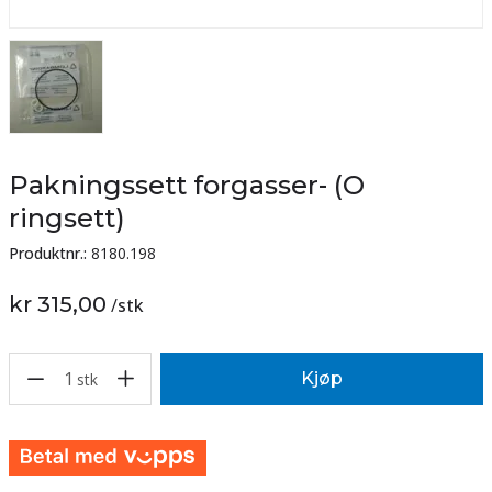
Pakningssett forgasser- (O
ringsett)
Produktnr.:
8180.198
kr 315,00
/
stk
1
Kjøp
stk