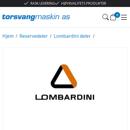
RASK LEVERING
HØYKVALITETS PRODUKTER
0
Hjem
/
Reservedeler
/
Lombardini deler
/