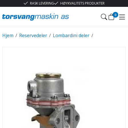
RASK LEVERING
HØYKVALITETS PRODUKTER
0
Hjem
/
Reservedeler
/
Lombardini deler
/