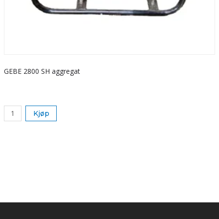
GEBE 2800 SH aggregat
S
k
Kjøp