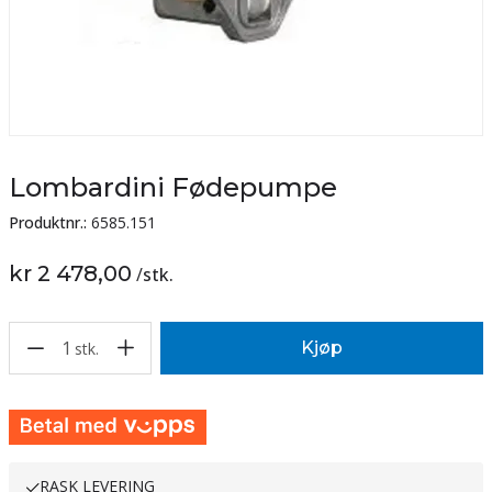
Lombardini Fødepumpe
Produktnr.:
6585.151
kr 2 478,00
/
stk.
1
Kjøp
stk.
RASK LEVERING