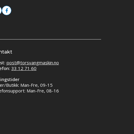
ntakt
st:
post@torsvangmaskin.no
efon:
33 12 71 60
ingstider
er/Butikk: Man-Fre, 09-15
efonsupport: Man-Fre, 08-16