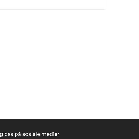
Scheppach Bånd
kr 2 495,00
/stk
Kjøp
g oss på sosiale medier