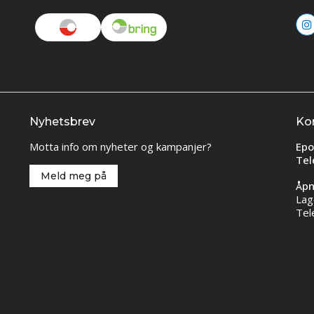
Nyhetsbrev
Ko
Motta info om nyheter og kampanjer?
Epo
Tel
Meld meg på
Åpn
Lag
Tel