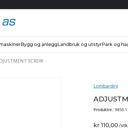
R
 maskiner
Bygg og anlegg
Landbruk og utstyr
Park og ha
DJUSTMENT SCREW
Lombardini
ADJUSTM
Produktnr.:
9850.1
kr 110,00
/
stk