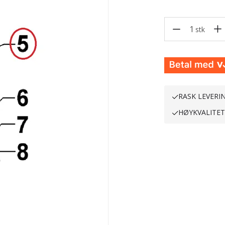
1
stk
RASK LEVERI
HØYKVALITE