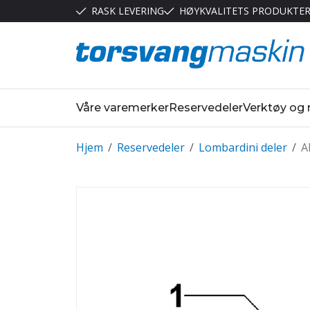
RASK LEVERING
HØYKVALITETS PRODUKTE
Våre varemerker
Reservedeler
Verktøy og
Hjem
/
Reservedeler
/
Lombardini deler
/
A