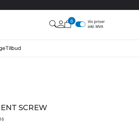
0
Vis priser
inkl. MVA
ge
Tilbud
ENT SCREW
16