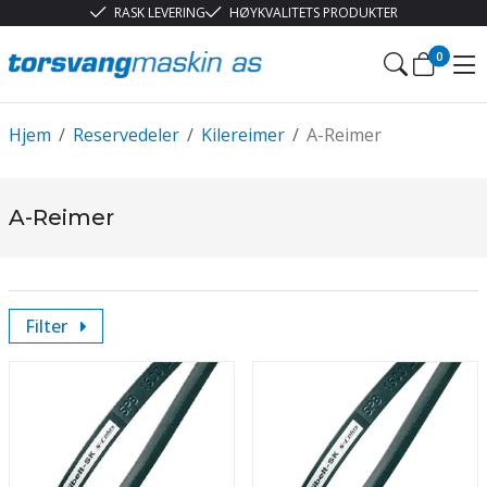
RASK LEVERING
HØYKVALITETS PRODUKTER
0
Hjem
/
Reservedeler
/
Kilereimer
/
A-Reimer
A-Reimer
Filter