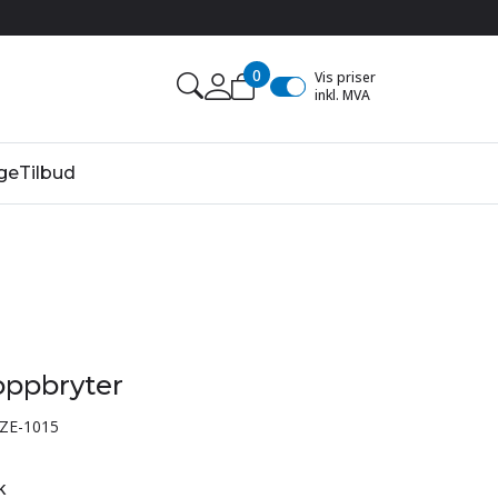
0
Vis priser
inkl. MVA
ge
Tilbud
oppbryter
ZE-1015
k