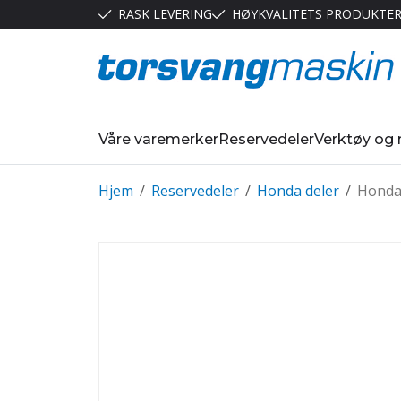
RASK LEVERING
HØYKVALITETS PRODUKTE
Våre varemerker
Reservedeler
Verktøy og
Hjem
/
Reservedeler
/
Honda deler
/
Honda