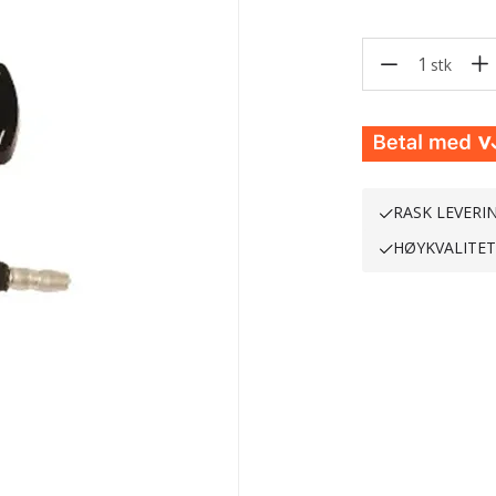
1
stk
RASK LEVERI
HØYKVALITE