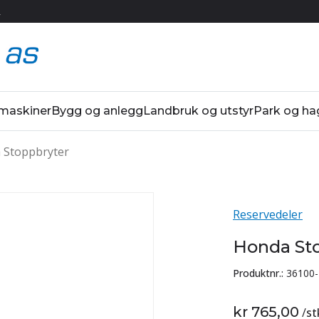
R
 maskiner
Bygg og anlegg
Landbruk og utstyr
Park og ha
 Stoppbryter
Reservedeler
Honda St
Produktnr.:
36100-
kr 765,00
/
st