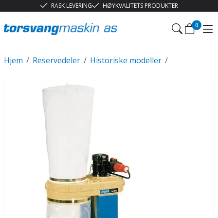
RASK LEVERING
HØYKVALITETS PRODUKTER
0
Hjem
/
Reservedeler
/
Historiske modeller
/