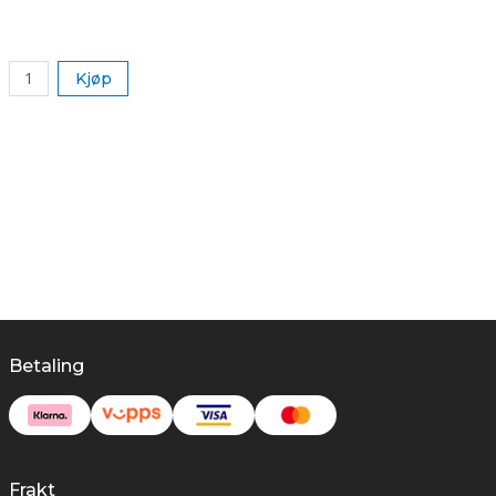
k
Kjøp
Betaling
Frakt