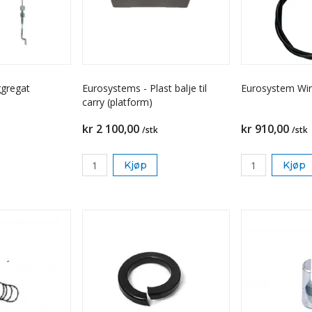
ggregat
Eurosystems - Plast balje til
Eurosystem Wi
carry (platform)
kr 2 100,00
kr 910,00
/stk
/stk
Kjøp
Kjøp