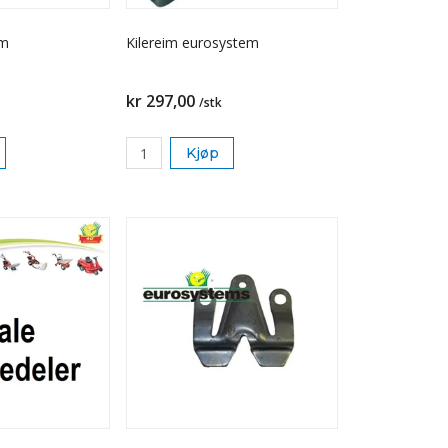
im
Kilereim eurosystem
kr 297,00
/stk
Kjøp