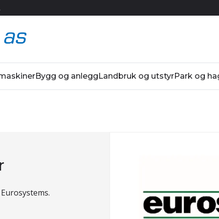
R
 maskiner
Bygg og anlegg
Landbruk og utstyr
Park og ha
r
il Eurosystems.