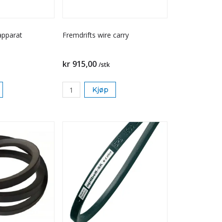
 apparat
Fremdrifts wire carry
kr 915,00
/stk
Kjøp