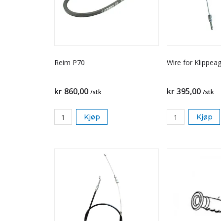
Reim P70
Wire for Klippea
kr 860,00
kr 395,00
/stk
/stk
Kjøp
Kjøp