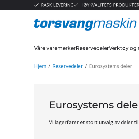
RASK LEVERING
HØYKVALITETS PRODUKTE
Våre varemerker
Reservedeler
Verktøy og
Hjem
/
Reservedeler
/
Eurosystems deler
Eurosystems dele
Vi lagerfører et stort utvalg av deler t