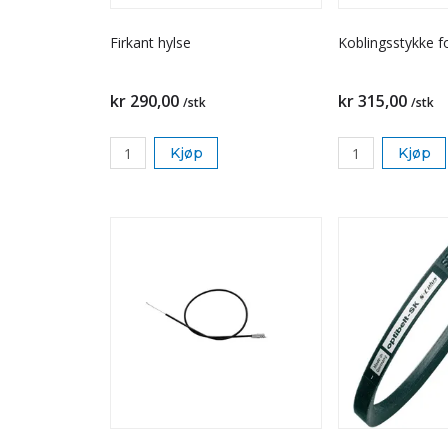
Firkant hylse
Koblingsstykke fo
kr 290,00
kr 315,00
/stk
/stk
Kjøp
Kjøp