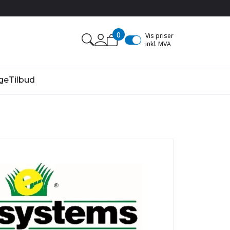
0
Vis priser
inkl. MVA
ge
Tilbud