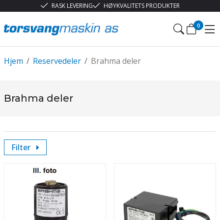
RASK LEVERING
HØYKVALITETS PRODUKTER
0
Hjem
/
Reservedeler
/
Brahma deler
Brahma deler
Filter