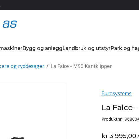
R
 maskiner
Bygg og anlegg
Landbruk og utstyr
Park og ha
pere og ryddesager
/
La Falce - M90 Kantklipper
Eurosystems
La Falce 
Produktnr.:
96800
kr 3 995,00