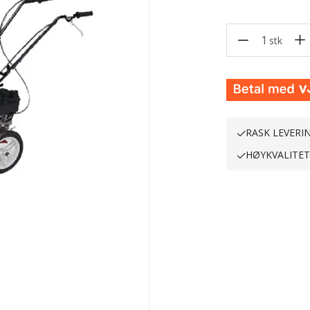
1
stk
RASK LEVERI
HØYKVALITE