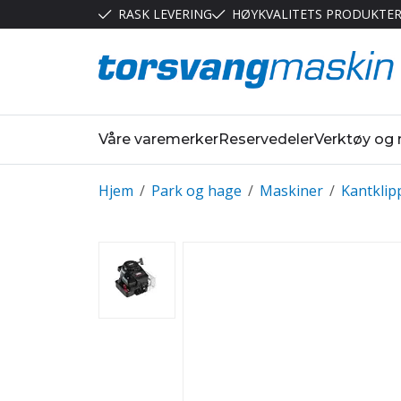
RASK LEVERING
HØYKVALITETS PRODUKTE
Våre varemerker
Reservedeler
Verktøy og
Hjem
/
Park og hage
/
Maskiner
/
Kantklip