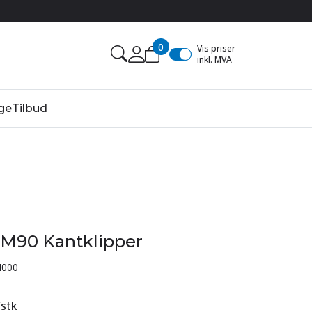
0
Vis priser
inkl. MVA
ge
Tilbud
- M90 Kantklipper
4000
/
stk