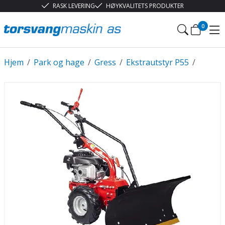
RASK LEVERING
HØYKVALITETS PRODUKTER
0
Hjem
/
Park og hage
/
Gress
/
Ekstrautstyr P55
/