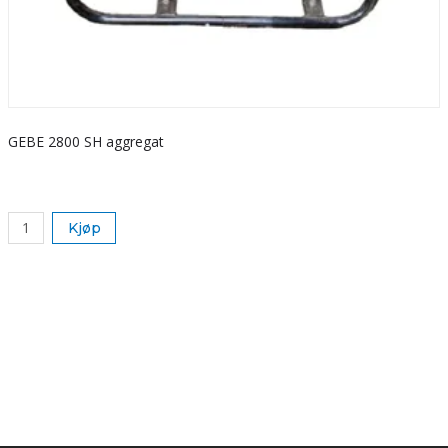
GEBE 2800 SH aggregat
S
k
Kjøp