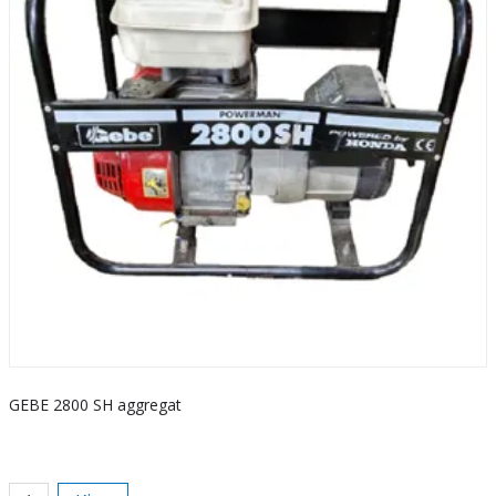
GEBE 2800 SH aggregat
S
k