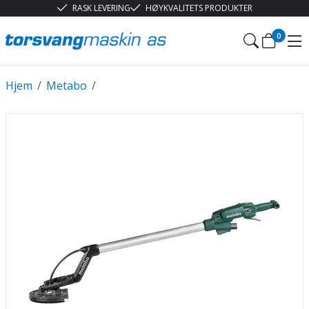
RASK LEVERING
HØYKVALITETS PRODUKTER
0
Hjem
/
Metabo
/