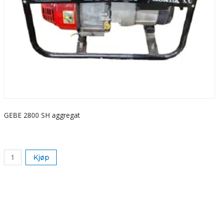
GEBE 2800 SH aggregat
S
k
Kjøp