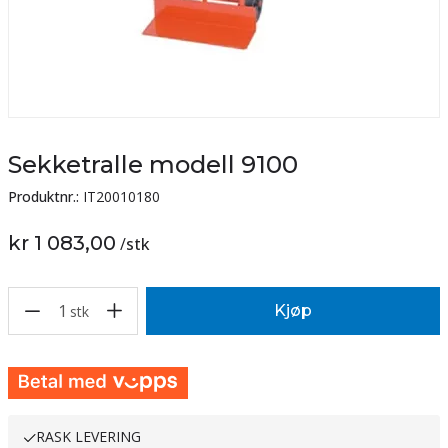
Sekketralle modell 9100
Produktnr.:
IT20010180
kr 1 083,00
/
stk
1
Kjøp
stk
RASK LEVERING