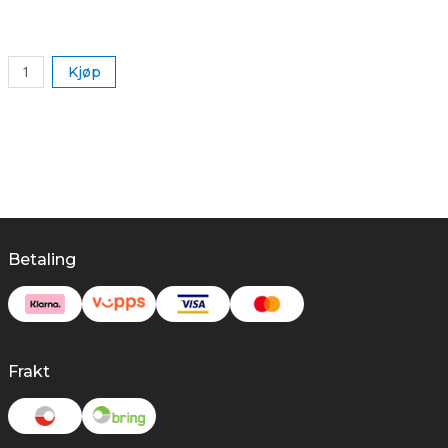
k
Kjøp
Betaling
Frakt