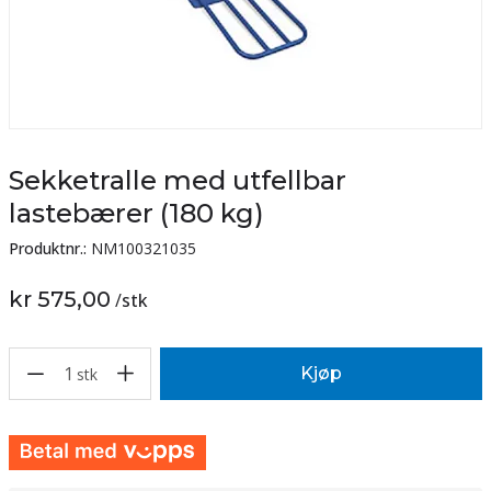
Sekketralle med utfellbar
lastebærer (180 kg)
Produktnr.:
NM100321035
kr 575,00
/
stk
1
Kjøp
stk