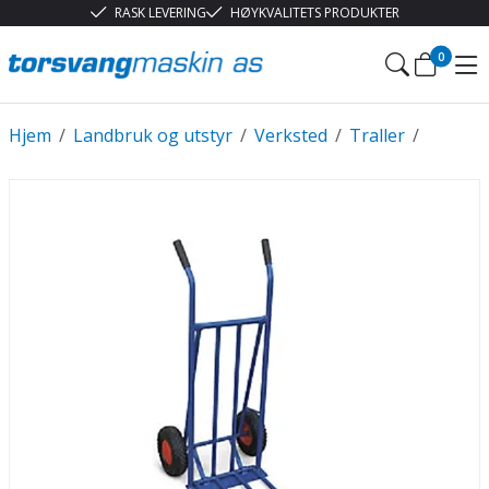
RASK LEVERING
HØYKVALITETS PRODUKTER
0
Hjem
/
Landbruk og utstyr
/
Verksted
/
Traller
/