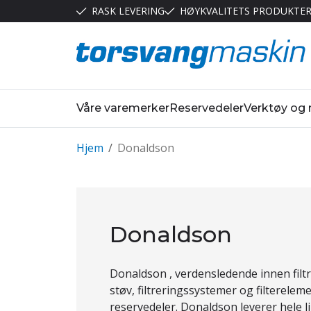
RASK LEVERING
HØYKVALITETS PRODUKTE
Våre varemerker
Reservedeler
Verktøy og
Hjem
/
Donaldson
Donaldson
Donaldson , verdensledende innen filtr
støv, filtreringssystemer og filterelem
reservedeler. Donaldson leverer hele l