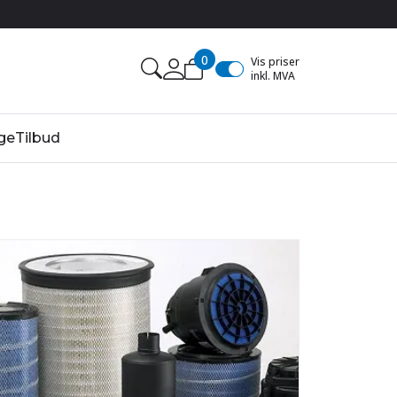
0
Vis priser
inkl. MVA
ge
Tilbud