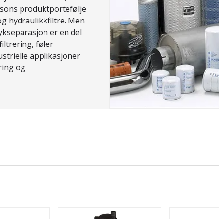
dsons produktportefølje
 og hydraulikkfiltre. Men
øykseparasjon er en del
iltrering, føler
strielle applikasjoner
ring og