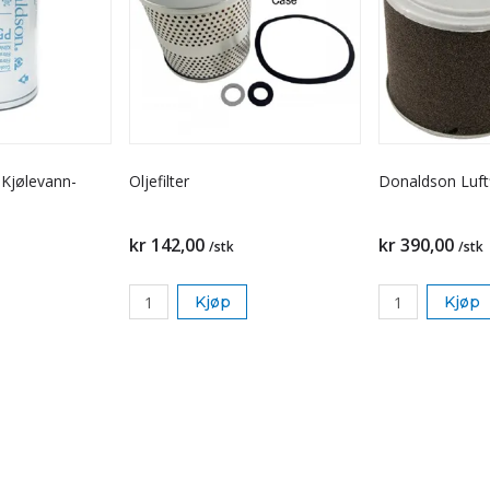
 Kjølevann-
Oljefilter
Donaldson Luftf
kr 142,00
kr 390,00
/stk
/stk
Kjøp
Kjøp