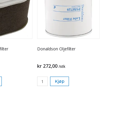
ilter
Donaldson Oljefilter
kr 272,00
/stk
Kjøp