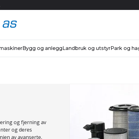
R
 maskiner
Bygg og anlegg
Landbruk og utstyr
Park og ha
ering og fjerning av
enter og deres
injen av avanserte,