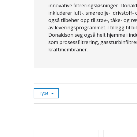
innovative filtreringsløsninger Donal
inkluderer luft-, smøreolje-, drivstoff-
også tilbehør opp til støv-, tåke- og r
av leveringsprogrammet. I tillegg til bilf
Donaldson seg også helt hjemme i indu
som prosessfiltrering, gassturbinfiltre
kraftmembraner.
Type