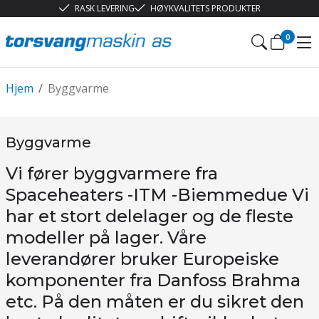
RASK LEVERING
HØYKVALITETS PRODUKTER
0
Hjem
/
Byggvarme
Byggvarme
Vi fører byggvarmere fra
Spaceheaters -ITM -Biemmedue Vi
har et stort delelager og de fleste
modeller på lager. Våre
leverandører bruker Europeiske
komponenter fra Danfoss Brahma
etc. På den måten er du sikret den