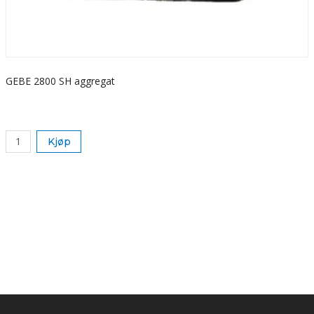
GEBE 2800 SH aggregat
S
k
Kjøp