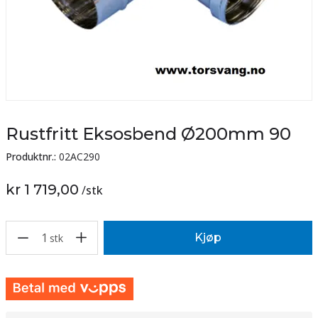
Rustfritt Eksosbend Ø200mm 90
Produktnr.:
02AC290
kr 1 719,00
/
stk
1
Kjøp
stk