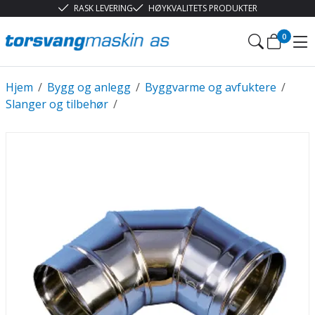
RASK LEVERING
HØYKVALITETS PRODUKTER
0
Hjem
/
Bygg og anlegg
/
Byggvarme og avfuktere
/
Slanger og tilbehør
/