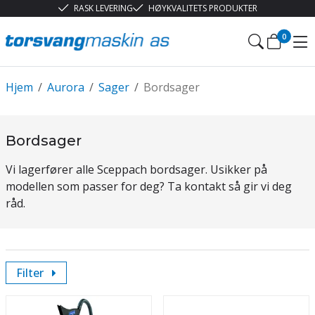
RASK LEVERING
HØYKVALITETS PRODUKTER
0
Hjem
/
Aurora
/
Sager
/
Bordsager
Bordsager
Vi lagerfører alle Sceppach bordsager. Usikker på
modellen som passer for deg? Ta kontakt så gir vi deg
råd.
Filter