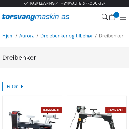
RASK LEVERING
HØYKVALITETS PRODUKTER
0
Hjem
/
Aurora
/
Dreiebenker og tilbehør
/
Dreibenker
Dreibenker
Filter
KAMPANJE
KAMPANJE