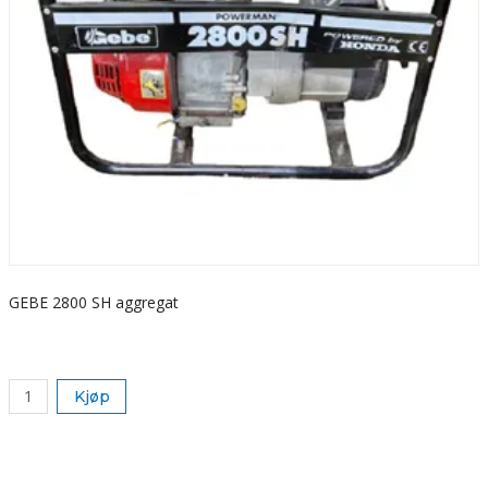
GEBE 2800 SH aggregat
S
k
Kjøp