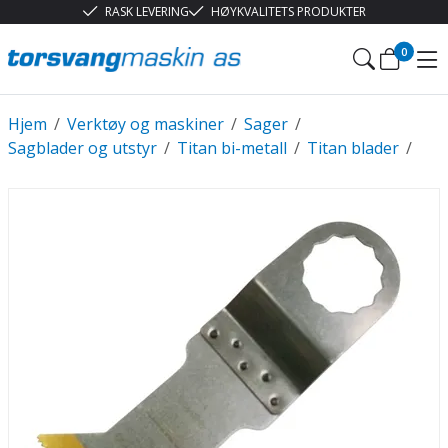
RASK LEVERING
HØYKVALITETS PRODUKTER
0
Hjem
/
Verktøy og maskiner
/
Sager
/
Sagblader og utstyr
/
Titan bi-metall
/
Titan blader
/