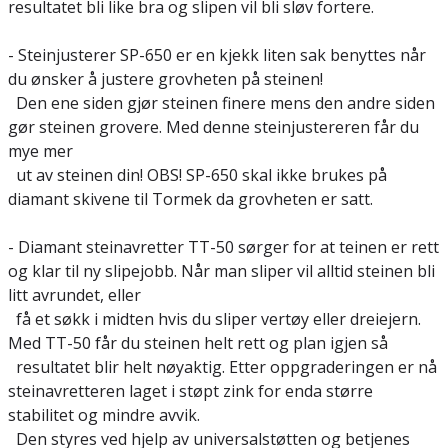
resultatet bli like bra og slipen vil bli sløv fortere.
- Steinjusterer SP-650 er en kjekk liten sak benyttes når
du ønsker å justere grovheten på steinen!
Den ene siden gjør steinen finere mens den andre siden
gør steinen grovere. Med denne steinjustereren får du
mye mer
ut av steinen din! OBS! SP-650 skal ikke brukes på
diamant skivene til Tormek da grovheten er satt.
- Diamant steinavretter TT-50 sørger for at teinen er rett
og klar til ny slipejobb. Når man sliper vil alltid steinen bli
litt avrundet, eller
få et søkk i midten hvis du sliper vertøy eller dreiejern.
Med TT-50 får du steinen helt rett og plan igjen så
resultatet blir helt nøyaktig. Etter oppgraderingen er nå
steinavretteren laget i støpt zink for enda større
stabilitet og mindre avvik.
Den styres ved hjelp av universalstøtten og betjenes