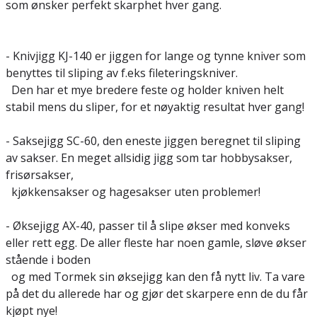
som ønsker perfekt skarphet hver gang.
- Knivjigg KJ-140 er jiggen for lange og tynne kniver som
benyttes til sliping av f.eks fileteringskniver.
Den har et mye bredere feste og holder kniven helt
stabil mens du sliper, for et nøyaktig resultat hver gang!
- Saksejigg SC-60, den eneste jiggen beregnet til sliping
av sakser. En meget allsidig jigg som tar hobbysakser,
frisørsakser,
kjøkkensakser og hagesakser uten problemer!
- Øksejigg AX-40, passer til å slipe økser med konveks
eller rett egg. De aller fleste har noen gamle, sløve økser
stående i boden
og med Tormek sin øksejigg kan den få nytt liv. Ta vare
på det du allerede har og gjør det skarpere enn de du får
kjøpt nye!