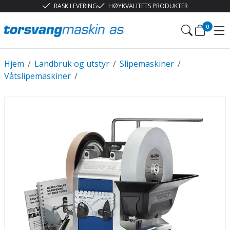
RASK LEVERING
HØYKVALITETS PRODUKTER
0
Hjem
/
Landbruk og utstyr
/
Slipemaskiner
/
Våtslipemaskiner
/