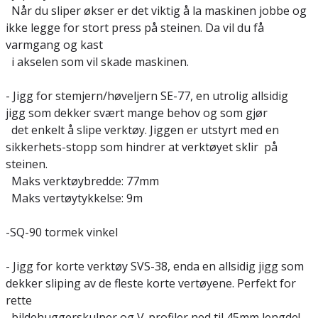
Når du sliper økser er det viktig å la maskinen jobbe og
ikke legge for stort press på steinen. Da vil du få
varmgang og kast
i akselen som vil skade maskinen.
- Jigg for stemjern/høveljern SE-77, en utrolig allsidig
jigg som dekker svært mange behov og som gjør
det enkelt å slipe verktøy. Jiggen er utstyrt med en
sikkerhets-stopp som hindrer at verktøyet sklir på
steinen.
Maks verktøybredde: 77mm
Maks vertøytykkelse: 9m
-SQ-90 tormek vinkel
- Jigg for korte verktøy SVS-38, enda en allsidig jigg som
dekker sliping av de fleste korte vertøyene. Perfekt for
rette
bildehuggerskulper og V-profiler ned til 45mm lengde!