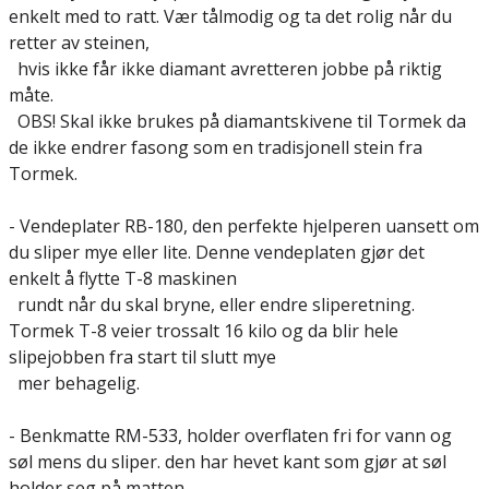
enkelt med to ratt. Vær tålmodig og ta det rolig når du
retter av steinen,
hvis ikke får ikke diamant avretteren jobbe på riktig
måte.
OBS! Skal ikke brukes på diamantskivene til Tormek da
de ikke endrer fasong som en tradisjonell stein fra
Tormek.
- Vendeplater RB-180, den perfekte hjelperen uansett om
du sliper mye eller lite. Denne vendeplaten gjør det
enkelt å flytte T-8 maskinen
rundt når du skal bryne, eller endre sliperetning.
Tormek T-8 veier trossalt 16 kilo og da blir hele
slipejobben fra start til slutt mye
mer behagelig.
- Benkmatte RM-533, holder overflaten fri for vann og
søl mens du sliper. den har hevet kant som gjør at søl
holder seg på matten