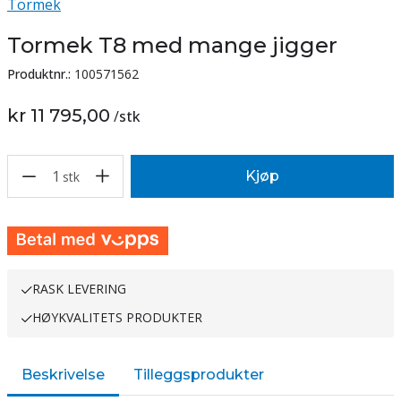
Tormek
Tormek T8 med mange jigger
Produktnr.:
100571562
kr 11 795,00
/
stk
1
Kjøp
stk
RASK LEVERING
HØYKVALITETS PRODUKTER
Beskrivelse
Tilleggsprodukter