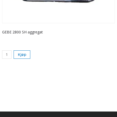
GEBE 2800 SH aggregat
S
k
Kjøp